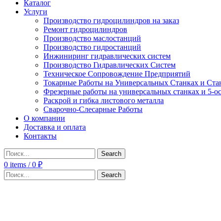
Каталог
Услуги
Производство гидроцилиндров на заказ
Ремонт гидроцилиндров
Производство маслостанций
Производство гидростанций
Инжиниринг гидравлических систем
Производство Гидравлических Систем
Техническое Сопровождение Предприятий
Токарные Работы на Универсальных Станках и Ста
Фрезерные работы на универсальных станках и 5-о
Раскрой и гибка листового металла
Сварочно-Слесарные Работы
О компании
Доставка и оплата
Контакты
Search
0
items
/
0
₽
Search