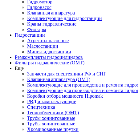
Гидромотор
Гидронасос
Клапанная аппаратура
Комплектующие для гидростанций
Краны гидравлические
Фильтры
Гидростанции
Агрегаты насосные
Маслостанции
Мини-гидростанции
Ремкомплекты гидроцилиндров
Фильтры гидравлические (OMT)
Еще
Запчасти для спецтехники РФ и СНГ
Клапанная аппаратура (OMT)
Комплектующие для производства и ремонта гидро
Комплектующие для производства и ремонта гидр
Коробки отбора мощности Hipomak
РВД и комплектующие
Спецтехника
Теплообменники (OMT)
Трубы хонингованные
Трубы хонингованные
Хромированные прутки