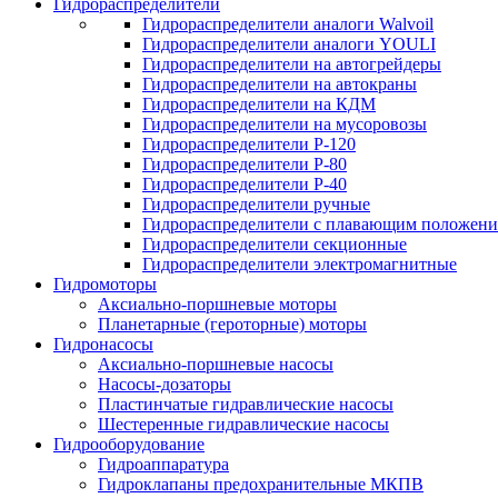
Гидрораспределители
Гидрораспределители аналоги Walvoil
Гидрораспределители аналоги YOULI
Гидрораспределители на автогрейдеры
Гидрораспределители на автокраны
Гидрораспределители на КДМ
Гидрораспределители на мусоровозы
Гидрораспределители Р-120
Гидрораспределители Р-80
Гидрораспределители Р-40
Гидрораспределители ручные
Гидрораспределители с плавающим положен
Гидрораспределители секционные
Гидрораспределители электромагнитные
Гидромоторы
Аксиально-поршневые моторы
Планетарные (героторные) моторы
Гидронасосы
Аксиально-поршневые насосы
Насосы-дозаторы
Пластинчатые гидравлические насосы
Шестеренные гидравлические насосы
Гидрооборудование
Гидроаппаратура
Гидроклапаны предохранительные МКПВ