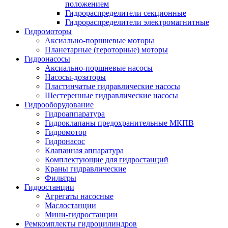
положением
Гидрораспределители секционные
Гидрораспределители электромагнитные
Гидромоторы
Аксиально-поршневые моторы
Планетарные (героторные) моторы
Гидронасосы
Аксиально-поршневые насосы
Насосы-дозаторы
Пластинчатые гидравлические насосы
Шестеренные гидравлические насосы
Гидрооборудование
Гидроаппаратура
Гидроклапаны предохранительные МКПВ
Гидромотор
Гидронасос
Клапанная аппаратура
Комплектующие для гидростанций
Краны гидравлические
Фильтры
Гидростанции
Агрегаты насосные
Маслостанции
Мини-гидростанции
Ремкомплекты гидроцилиндров