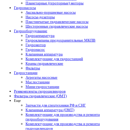
Планетарные (героторные) моторы
Гидронасосы
Аксиально-поршневые насосы
Насосы-дозаторы
Пластинчатые гидравлические насосы
Шестеренные гидравлические насосы
Гидрооборудование
Гидроаппаратура
Гидроклапаны предохранительные МКПВ
Гидромотор
Гидронасос
Клапанная аппаратура
Комплектующие для гидростанций
Краны гидравлические
Фильтры
Гидростанции
Агрегаты насосные
Маслостанции
Мини-гидростанции
Ремкомплекты гидроцилиндров
Фильтры гидравлические (OMT)
Еще
Запчасти для спецтехники РФ и СНГ
Клапанная аппаратура (OMT)
Комплектующие для производства и ремонта
гидрооборудования
Комплектующие для производства и ремонта
гидроцилиндров