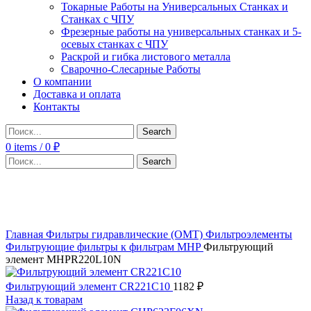
Токарные Работы на Универсальных Станках и
Станках с ЧПУ
Фрезерные работы на универсальных станках и 5-
осевых станках с ЧПУ
Раскрой и гибка листового металла
Сварочно-Слесарные Работы
О компании
Доставка и оплата
Контакты
Search
0
items
/
0
₽
Search
Click to enlarge
Главная
Фильтры гидравлические (OMT)
Фильтроэлементы
Фильтрующие фильтры к фильтрам MHP
Фильтрующий
элемент MHPR220L10N
Фильтрующий элемент CR221C10
1182
₽
Назад к товарам