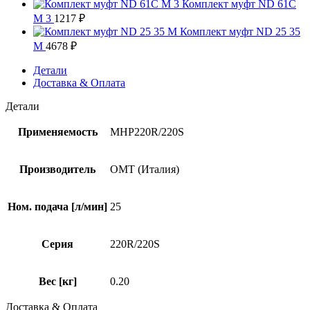
Комплект муфт ND 61C
M 3
1217
₽
Комплект муфт ND 25 35
M
4678
₽
Детали
Доставка & Оплата
Детали
Применяемость
MHP220R/220S
Производитель
OMT (Италия)
Ном. подача [л/мин]
25
Серия
220R/220S
Вес [кг]
0.20
Доставка & Оплата