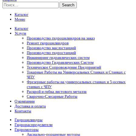
Search
Каталог
Меню
Каталог
Услуги
Производство гидроцилиндров на заказ
Ремонт гидроцилиндров
Производство маслостанций
Производство гидростанций
Инжиниринг гидравлических систем
Производство Гидравлических Систем
Техническое Сопровождение Предприятий
Токарные Работы на Универсальных Станках и Станках с
ЧПУ
Фрезерные работы на универсальных станках и 5-осевых
станках с ЧПУ
Раскрой и гибка листового металла
Сварочно-Слесарные Работы
О компании
Доставка и оплата
Контакты
Гидроцилиндры
Гидрораспределители
Гидромоторы
Аксиально-поршневые моторы