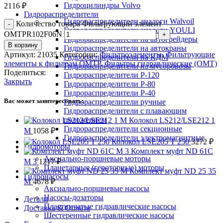
Гидроцилиндры Volvo
2116
₽
Гидрораспределители
Гидрораспределители аналоги Walvoil
Количество товара Фильтрующий элемент
Гидрораспределители аналоги YOULI
OMTPR102F06N
Гидрораспределители на автогрейдеры
В корзину
Гидрораспределители на автокраны
Артикул:
21035
Категории:
Фильтроэлементы
,
Фильтрующие
Гидрораспределители на КДМ
элементы к фильтрам OMTP
,
Фильтры гидравлические (OMT)
Гидрораспределители на мусоровозы
Поделиться:
Гидрораспределители Р-120
Закрыть
Гидрораспределители Р-80
Гидрораспределители Р-40
Вас может заинтересовать:
Гидрораспределители ручные
Гидрораспределители с плавающим
положением
Колокол LS212/LSE212 1
Гидрораспределители секционные
M
1058
₽
Гидрораспределители электромагнитные
Колокол LSE205 T 250
3272
₽
Гидромоторы
Комплект муфт ND 61C
Аксиально-поршневые моторы
M 3
1217
₽
Планетарные (героторные) моторы
Комплект муфт ND 25 35
Гидронасосы
M
4678
₽
Аксиально-поршневые насосы
Насосы-дозаторы
Детали
Пластинчатые гидравлические насосы
Доставка & Оплата
Шестеренные гидравлические насосы