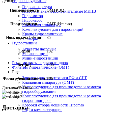
Гидрооборудование
Детали
Гидроаппаратура
Применяемость
OMTP102
Гидроклапаны предохранительные МКПВ
Гидромотор
Гидронасос
Производитель
OMT (Италия)
Клапанная аппаратура
Комплектующие для гидростанций
Краны гидравлические
Ном. подача [л/мин]
35
Фильтры
Гидростанции
Агрегаты насосные
Серия
102
Маслостанции
Мини-гидростанции
Ремкомплекты гидроцилиндров
Вес [кг]
1.00
Фильтры гидравлические (OMT)
Еще
Запчасти для спецтехники РФ и СНГ
Фильтрующий элемент
F06
Клапанная аппаратура (OMT)
Комплектующие для производства и ремонта
Доставка & Оплата
гидрооборудования
Комплектующие для производства и ремонта
гидроцилиндров
Коробки отбора мощности Hipomak
Доставка
РВД и комплектующие