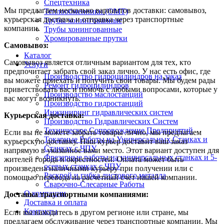
Спецтехника
Мы предлагаем несколько вариантов доставки: самовывоз,
Теплообменники (OMT)
курьерская доставка и отправка через транспортные
Трубы хонингованные
компании.
Трубы хонингованные
Хромированные прутки
Самовывоз:
Каталог
Самовывоз является отличным вариантом для тех, кто
Услуги
предпочитает забрать свой заказ лично. У нас есть офис, где
Производство гидроцилиндров на заказ
вы можете приехать и получить свои товары. Мы будем рады
Ремонт гидроцилиндров
приветствовать вас и помочь с любыми вопросами, которые у
Производство маслостанций
вас могут возникнуть.
Производство гидростанций
Инжиниринг гидравлических систем
Курьерская доставка:
Производство Гидравлических Систем
Техническое Сопровождение Предприятий
Если вы не можете забрать товары лично, мы предлагаем
Токарные Работы на Универсальных Станках и
курьерскую доставку. Наш курьер доставит ваш заказ
Станках с ЧПУ
напрямую в указанное вами место. Этот вариант доступен для
Фрезерные работы на универсальных станках и 5-
жителей города и окрестностей. Оплата может быть
осевых станках с ЧПУ
произведена наличными курьеру при получении или с
Раскрой и гибка листового металла
помощью перевода на расчетный счет нашей компании.
Сварочно-Слесарные Работы
О компании
Доставка траyспортными компаниями:
Доставка и оплата
Контакты
Если вы находитесь в другом регионе или стране, мы
предлагаем обслуживание через транспортные компании. Мы