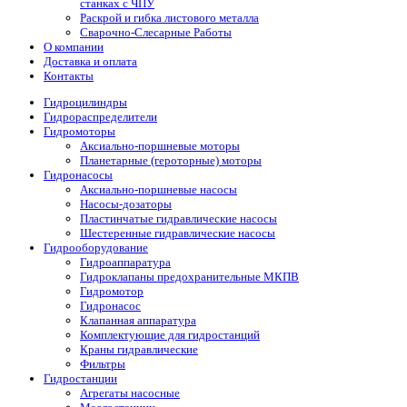
станках с ЧПУ
Раскрой и гибка листового металла
Сварочно-Слесарные Работы
О компании
Доставка и оплата
Контакты
Гидроцилиндры
Гидрораспределители
Гидромоторы
Аксиально-поршневые моторы
Планетарные (героторные) моторы
Гидронасосы
Аксиально-поршневые насосы
Насосы-дозаторы
Пластинчатые гидравлические насосы
Шестеренные гидравлические насосы
Гидрооборудование
Гидроаппаратура
Гидроклапаны предохранительные МКПВ
Гидромотор
Гидронасос
Клапанная аппаратура
Комплектующие для гидростанций
Краны гидравлические
Фильтры
Гидростанции
Агрегаты насосные