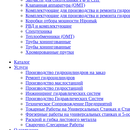
Клапанная аппаратура (OMT)
Комплектующие для производства и ремонта гидро
Комплектующие для производства и ремонта гидр
Коробки отбора мощности Hipomak
РВД и комплектующие
Спецтехника
Теплообменники (OMT)
Трубы хонингованные
Трубы хонингованные
Хромированные прутки
Каталог
Услуги
Производство гидроцилиндров на заказ
Ремонт гидроцилиндров
Производство маслостанций
Производство гидростанций
Инжиниринг гидравлических систем
Производство Гидравлических Систем
Техническое Сопровождение Предприятий
Токарные Работы на Универсальных Станках и Ста
Фрезерные работы на универсальных станках и 5-о
Раскрой и гибка листового металла
Сварочно-Слесарные Работы
О компании