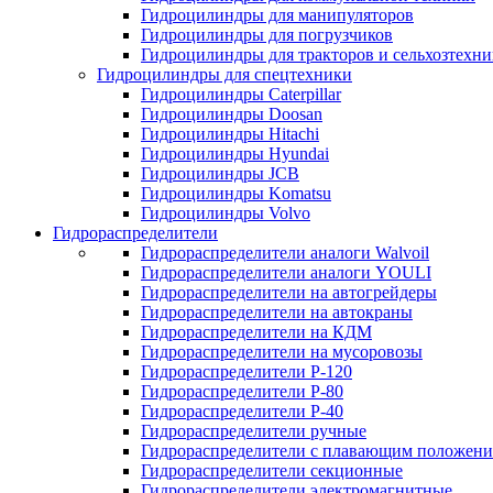
Гидроцилиндры для манипуляторов
Гидроцилиндры для погрузчиков
Гидроцилиндры для тракторов и сельхозтехн
Гидроцилиндры для спецтехники
Гидроцилиндры Caterpillar
Гидроцилиндры Doosan
Гидроцилиндры Hitachi
Гидроцилиндры Hyundai
Гидроцилиндры JCB
Гидроцилиндры Komatsu
Гидроцилиндры Volvo
Гидрораспределители
Гидрораспределители аналоги Walvoil
Гидрораспределители аналоги YOULI
Гидрораспределители на автогрейдеры
Гидрораспределители на автокраны
Гидрораспределители на КДМ
Гидрораспределители на мусоровозы
Гидрораспределители Р-120
Гидрораспределители Р-80
Гидрораспределители Р-40
Гидрораспределители ручные
Гидрораспределители с плавающим положен
Гидрораспределители секционные
Гидрораспределители электромагнитные