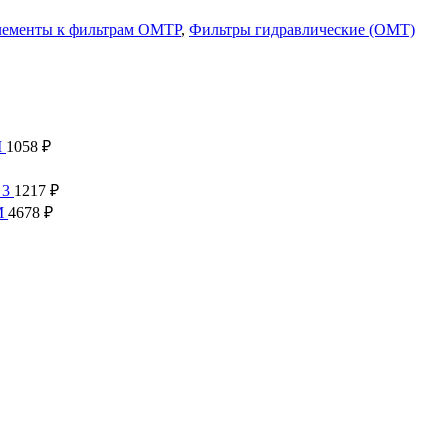
ементы к фильтрам OMTP
,
Фильтры гидравлические (OMT)
M
1058
₽
 3
1217
₽
M
4678
₽