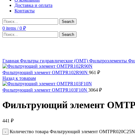
Доставка и оплата
Контакты
Search
0
items
/
0
₽
Search
Click to enlarge
Главная
Фильтры гидравлические (OMT)
Фильтроэлементы
Фи
Фильтрующий элемент OMTPR102R90N
961
₽
Назад к товарам
Фильтрующий элемент OMTPR103F10N
3064
₽
Фильтрующий элемент OMT
441
₽
Количество товара Фильтрующий элемент OMTPR020C25N