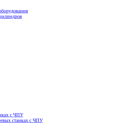
оборудования
оцилиндров
нках с ЧПУ
севых станках с ЧПУ