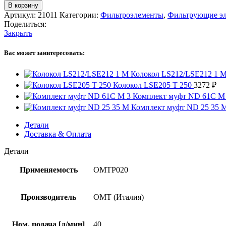
В корзину
Артикул:
21011
Категории:
Фильтроэлементы
,
Фильтрующие эл
Поделиться:
Закрыть
Вас может заинтересовать:
Колокол LS212/LSE212 1 
Колокол LSE205 T 250
3272
₽
Комплект муфт ND 61C M
Комплект муфт ND 25 35 
Детали
Доставка & Оплата
Детали
Применяемость
OMTP020
Производитель
OMT (Италия)
Ном. подача [л/мин]
40