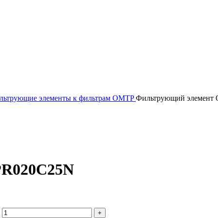
льтрующие элементы к фильтрам OMTP
Фильтрующий элемент
PR020C25N