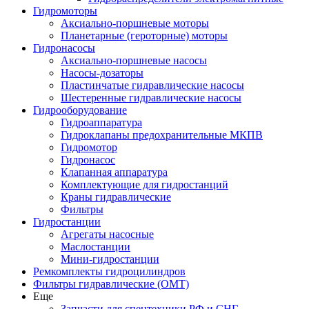
Гидромоторы
Аксиально-поршневые моторы
Планетарные (героторные) моторы
Гидронасосы
Аксиально-поршневые насосы
Насосы-дозаторы
Пластинчатые гидравлические насосы
Шестеренные гидравлические насосы
Гидрооборудование
Гидроаппаратура
Гидроклапаны предохранительные МКПВ
Гидромотор
Гидронасос
Клапанная аппаратура
Комплектующие для гидростанций
Краны гидравлические
Фильтры
Гидростанции
Агрегаты насосные
Маслостанции
Мини-гидростанции
Ремкомплекты гидроцилиндров
Фильтры гидравлические (OMT)
Еще
Запчасти для спецтехники РФ и СНГ